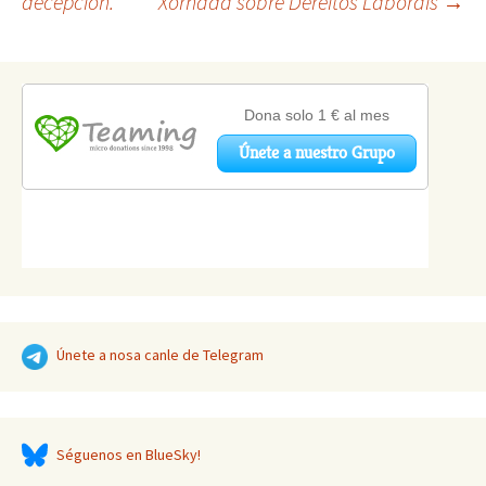
decepción.
Xornada sobre Dereitos Laborais
→
de
artigos
Únete a nosa canle de Telegram
Séguenos en BlueSky!