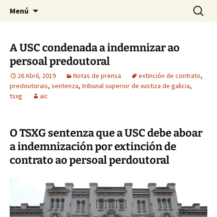
Saltar
Buscar:
Asemblea de Investigadoras
Menú
ao
de Compostela
contido
A USC condenada a indemnizar ao
persoal predoutoral
26 Abril, 2019
Notas de prensa
extinción de contrato
,
predoutorais
,
sentenza
,
tribunal superior de xustiza de galicia
,
tsxg
aic
O TSXG sentenza que a USC debe aboar
a indemnización por extinción de
contrato ao persoal perdoutoral