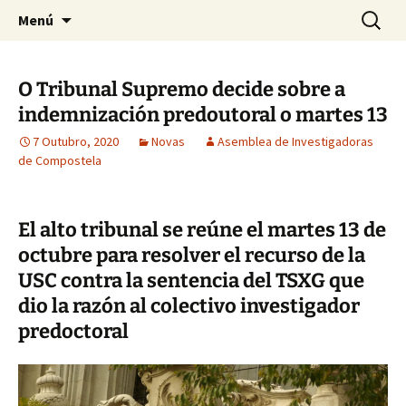
Saltar
Buscar:
Asemblea de Investigadoras
Menú
ao
de Compostela
contido
O Tribunal Supremo decide sobre a
indemnización predoutoral o martes 13
7 Outubro, 2020
Novas
Asemblea de Investigadoras
de Compostela
El alto tribunal se reúne el martes 13 de
octubre para resolver el recurso de la
USC contra la sentencia del TSXG que
dio la razón al colectivo investigador
predoctoral