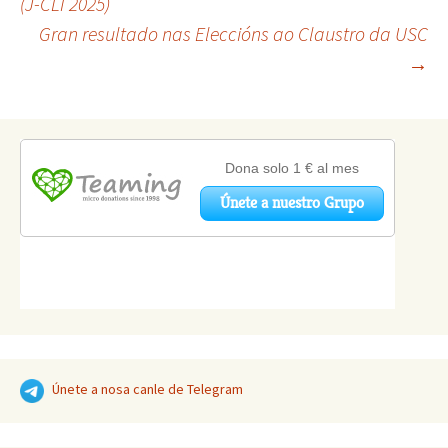
(J-CLI 2025)
Gran resultado nas Eleccións ao Claustro da USC
de
→
artigos
Únete a nosa canle de Telegram