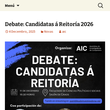
Saltar
Buscar:
Asemblea de Investigadoras
Menú
ao
de Compostela
contido
Debate: Candidatas á Reitoría 2026
4 Decembro, 2025
Novas
aic