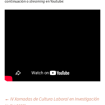
continuación o
streaming
en Youtube:
Navegación
←
IV Xornadas de Cultura Laboral en Investigación