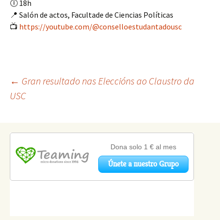
🕕 18h
📍 Salón de actos, Facultade de Ciencias Políticas
📺
https://youtube.com/@conselloestudantadousc
Navegación
←
Gran resultado nas Eleccións ao Claustro da
USC
de
artigos