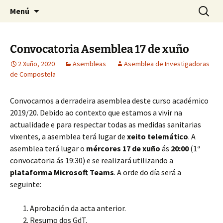
Saltar
Buscar:
Asemblea de Investigadoras
Menú
ao
de Compostela
contido
Convocatoria Asemblea 17 de xuño
2 Xuño, 2020
Asembleas
Asemblea de Investigadoras
de Compostela
Convocamos a derradeira asemblea deste curso académico
2019/20. Debido ao contexto que estamos a vivir na
actualidade e para respectar todas as medidas sanitarias
vixentes, a asemblea terá lugar de
xeito telemático
. A
asemblea terá lugar o
mércores 17 de xuño
ás
20:00
(1ª
convocatoria ás 19:30) e se realizará utilizando a
plataforma Microsoft Teams
. A orde do día será a
seguinte:
Aprobación da acta anterior.
Resumo dos GdT.