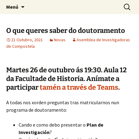
Saltar
Buscar:
Asemblea de Investigadoras
Menú
ao
de Compostela
contido
O que queres saber do doutoramento
21 Outubro, 2021
Novas
Asemblea de Investigadoras
de Compostela
Martes 26 de outubro ás 19:30. Aula 12
da Facultade de Historia. Anímate a
participar
tamén a través de Teams
.
A todas nos xorden preguntas tras matricularnos nun
programa de doutoramento:
Cando e como debo presentar o
Plan de
Investigación
?