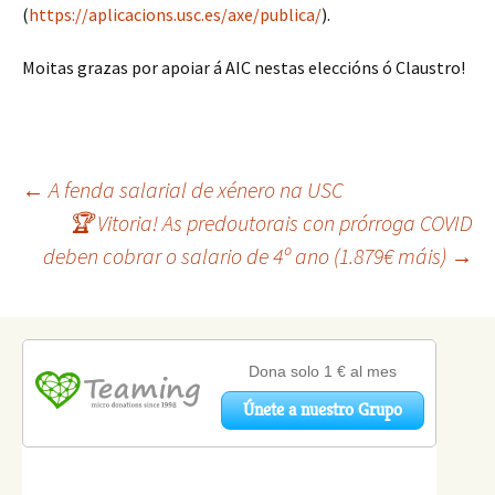
(
https://aplicacions.usc.es/axe/publica/
).
Moitas grazas por apoiar á AIC nestas eleccións ó Claustro!
Navegación
←
A fenda salarial de xénero na USC
🏆 Vitoria! As predoutorais con prórroga COVID
deben cobrar o salario de 4º ano (1.879€ máis)
→
de
artigos