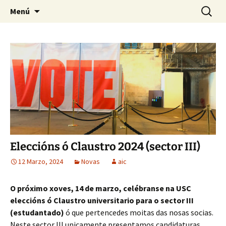
Saltar
Buscar:
Asemblea de Investigadoras
Menú
ao
de Compostela
contido
Eleccións ó Claustro 2024 (sector III)
12 Marzo, 2024
Novas
aic
O próximo xoves, 14 de marzo, celébranse na USC
eleccións ó Claustro universitario para o sector III
(estudantado)
ó que pertencedes moitas das nosas socias.
Neste sector III unicamente presentamos candidaturas