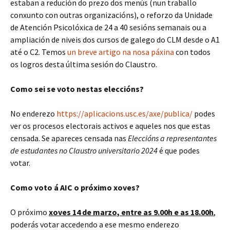
estaban a redución do prezo dos menús (nun traballo
conxunto con outras organizacións), o reforzo da Unidade
de Atención Psicolóxica de 24 a 40 sesións semanais ou a
ampliación de niveis dos cursos de galego do CLM desde o A1
até o C2. Temos
un breve artigo na nosa páxina
con todos
os logros desta última sesión do Claustro.
Como sei se voto nestas eleccións?
No enderezo
https://aplicacions.usc.es/axe/publica/
podes
ver os procesos electorais activos e aqueles nos que estas
censada. Se apareces censada nas
Eleccións a representantes
de estudantes no Claustro universitario 2024
é que podes
votar.
Como voto á AIC o próximo xoves?
O próximo
xoves 14 de marzo, entre as 9.00h e as 18.00h
,
poderás votar accedendo a ese mesmo enderezo