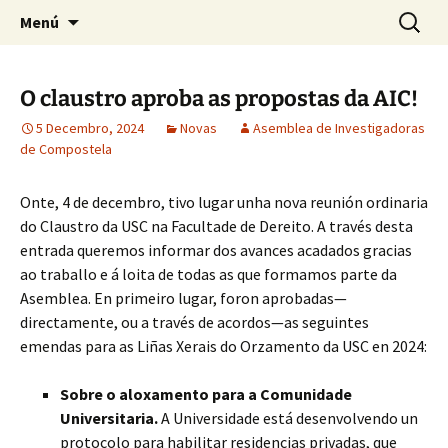
Saltar
Buscar:
Asemblea de Investigadoras
Menú
ao
de Compostela
contido
O claustro aproba as propostas da AIC!
5 Decembro, 2024
Novas
Asemblea de Investigadoras
de Compostela
Onte, 4 de decembro, tivo lugar unha nova reunión ordinaria
do Claustro da USC na Facultade de Dereito. A través desta
entrada queremos informar dos avances acadados gracias
ao traballo e á loita de todas as que formamos parte da
Asemblea. En primeiro lugar, foron aprobadas—
directamente, ou a través de acordos—as seguintes
emendas para as Liñas Xerais do Orzamento da USC en 2024:
Sobre o aloxamento para a Comunidade
Universitaria.
A Universidade está desenvolvendo un
protocolo para habilitar residencias privadas, que