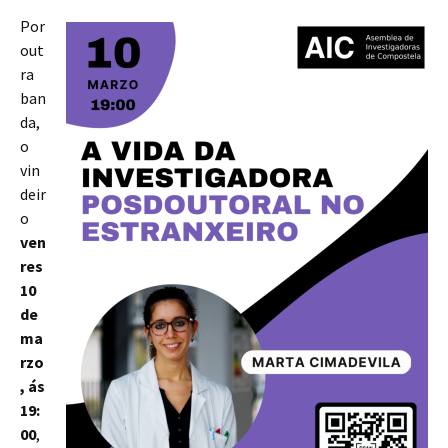
Por
out
ra
ban
da,
o
vin
deir
o
ven
res
10
de
ma
rzo
, ás
19:
00
,