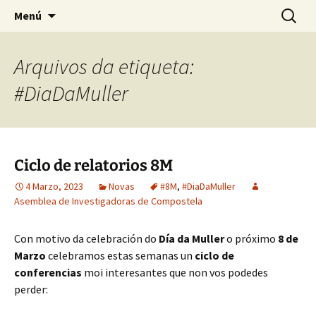
Saltar
Buscar:
Asemblea de Investigadoras
Menú
ao
de Compostela
contido
Arquivos da etiqueta:
#DiaDaMuller
Ciclo de relatorios 8M
4 Marzo, 2023
Novas
#8M
,
#DiaDaMuller
Asemblea de Investigadoras de Compostela
Con motivo da celebración do
Día da Muller
o próximo
8 de
Marzo
celebramos estas semanas un
ciclo de
conferencias
moi interesantes que non vos podedes
perder: