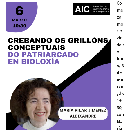
Co
me
za
mo
s o
vin
deir
o
lun
s, 6
de
ma
rzo
, ás
19:
30
,
con
Ma
ría