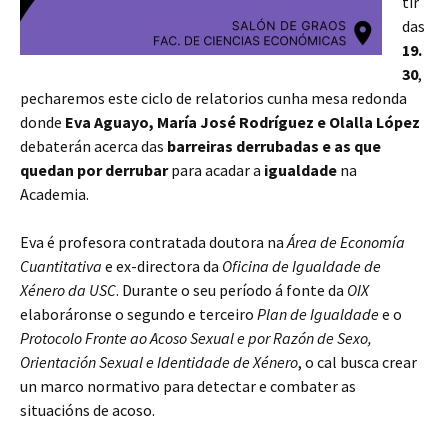
tir
das
19.
30
,
pecharemos este ciclo de relatorios cunha mesa redonda
donde
Eva Aguayo, María José Rodríguez e Olalla López
debaterán acerca das
barreiras derrubadas e as que
quedan por derrubar
para acadar a
igualdade
na
Academia.
Eva é profesora contratada doutora na
Área de Economía
Cuantitativa
e ex-directora da
Oficina de Igualdade de
Xénero da USC
. Durante o seu período á fonte da
OIX
elaboráronse o segundo e terceiro
Plan de Igualdade
e o
Protocolo Fronte ao Acoso Sexual e por Razón de Sexo,
Orientación Sexual e Identidade de Xénero
, o cal busca crear
un marco normativo para detectar e combater as
situacións de acoso.