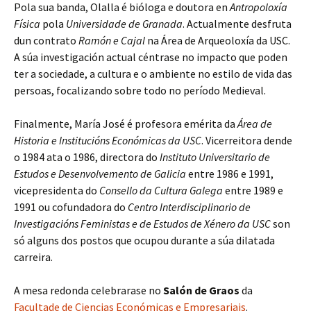
Pola sua banda, Olalla é bióloga e doutora en
Antropoloxía
Física
pola
Universidade de Granada
. Actualmente desfruta
dun contrato
Ramón e Cajal
na Área de Arqueoloxía da USC.
A súa investigación actual céntrase no impacto que poden
ter a sociedade, a cultura e o ambiente no estilo de vida das
persoas, focalizando sobre todo no período Medieval.
Finalmente, María José é profesora emérita da
Área de
Historia e Institucións Económicas da USC
. Vicerreitora dende
o 1984 ata o 1986, directora do
Instituto Universitario de
Estudos e Desenvolvemento de Galicia
entre 1986 e 1991,
vicepresidenta do
Consello da Cultura Galega
entre 1989 e
1991 ou cofundadora do
Centro Interdisciplinario de
Investigacións Feministas e de Estudos de Xénero da USC
son
só alguns dos postos que ocupou durante a súa dilatada
carreira.
A mesa redonda celebrarase no
Salón de Graos
da
Facultade de Ciencias Económicas e Empresariais
.