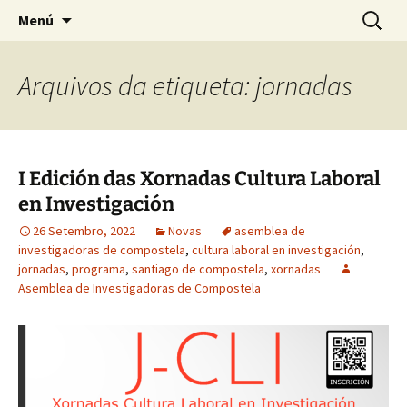
Saltar
Buscar:
Asemblea de Investigadoras
Menú
ao
de Compostela
contido
Arquivos da etiqueta: jornadas
I Edición das Xornadas Cultura Laboral
en Investigación
26 Setembro, 2022
Novas
asemblea de
investigadoras de compostela
,
cultura laboral en investigación
,
jornadas
,
programa
,
santiago de compostela
,
xornadas
Asemblea de Investigadoras de Compostela