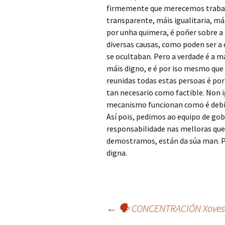
firmemente que merecemos traball
transparente, máis igualitaria, m
por unha quimera, é poñer sobre a
diversas causas, como poden ser a 
se ocultaban. Pero a verdade é a m
máis digno, e é por iso mesmo que
reunidas todas estas persoas é po
tan necesario como factible. Non 
mecanismo funcionan como é debid
Así pois, pedimos ao equipo de go
responsabilidade nas melloras qu
demostramos, están da súa man. P
digna.
Navegación
←
🗣 CONCENTRACIÓN Xoves