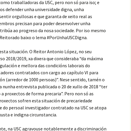
 como traballadoras da USC, pero non só para iso; e
os defender unha universidade digna, unha
entir orgullosas e que garanta de xeito real as
embros precisan para poder desenvolver unha
ontribúa ao progreso da nosa sociedade. Por iso mesmo
 Reitorado baixo o lema #PorUnhaUSCDigna.
esta situación. O Reitor Antonio López, no seu
rso 2018/2019, xa dixera que consideraba “da máxima
egulación e mellora das condicións laborais do
dores contratados con cargo ao capítulo VI para
ón (arredor de 1000 persoas)”. Nese sentido, tamén o
a nunha entrevista publicada o 20 de xullo de 2018 “ter
 a proxectos de forma precaria”. Pero non só as
roxectos sofren esta situación de precariedade
te do persoal investigador contratado na USC se atopa
sta e indigna circunstancia.
ante, na USC agravouse notablemente a discriminación