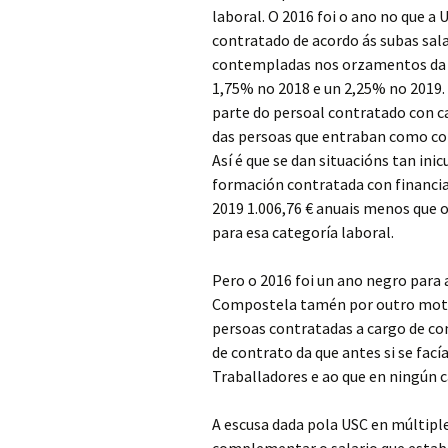
laboral. O 2016 foi o ano no que a 
contratado de acordo ás subas sal
contempladas nos orzamentos da 
1,75% no 2018 e un 2,25% no 2019. 
parte do persoal contratado con ca
das persoas que entraban como con
Así é que se dan situacións tan in
formación contratada con financia
2019 1.006,76 € anuais menos que o
para esa categoría laboral.
Pero o 2016 foi un ano negro para 
Compostela tamén por outro motivo
persoas contratadas a cargo de co
de contrato da que antes si se fací
Traballadores e ao que en ningún 
A escusa dada pola USC en múltipl