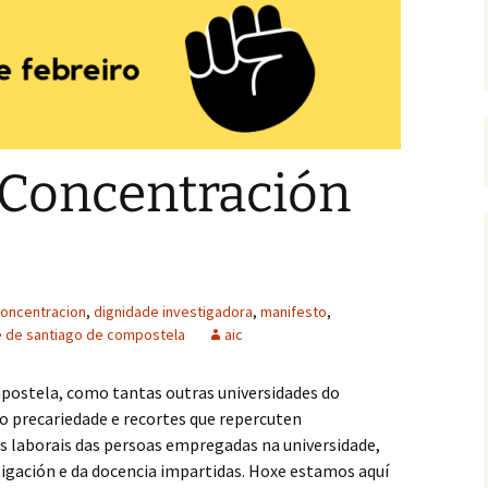
Guía para depósito e
defensa da tese na USC
Indemnización por
extinción de contrato
Retribucións mínimas
 Concentración
EPIPF
Vacacións, asuntos
particulares e horario
laboral
oncentracion
,
dignidade investigadora
,
manifesto
,
e de santiago de compostela
aic
postela, como tantas outras universidades do
o precariedade e recortes que repercuten
 laborais das persoas empregadas na universidade,
igación e da docencia impartidas. Hoxe estamos aquí