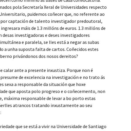
lecen como mínimo as bases de cada convocatoria.
nados pola Secretaría Xeral de Universidades respecto
niversitario, puidemos coñecer que, no referente ao
 por captación de talento investigador predoutoral,
ingresara máis de 1.3 millóns de euros. 1.3 millóns de
n desas investigadoras e deses investigadores
imultánea e paralela, se lles está a negar as subas
do a unha suposta falta de cartos. Coñecidos estes
goberno privándonos dos nosos dereitos?
 calar ante a presente inxustiza. Porque non é
presume de excelencia na investigación e no trato ás
es sexa a responsable da situación que hoxe
ade que aposta polo progreso e o coñecemento, non
e, máxima responsable de levar a bo porto estas
oñerlles atrancos tratando inxustamente ao seu
:
riedade que se está a vivir na Universidade de Santiago