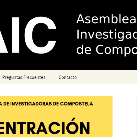
de Investigador
la
Preguntas Frecuentes
Contacto
Acudir á xustiza
Complemento por
antigüidade (trienios)
Guía de boas prácticas
para dirixir e/ou titorizar
teses