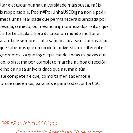
ar e estudar nunha universidade máis xusta, máis
áis responsable. Pedir #PorUnhaUSCDigna non é pedir
 mesa unha realidade que permanecera silenciada por
desidia, o medo, ou mesmo a ignorancia dos feitos que
áis forte aliada á hora de crear un mundo mellor e
 a verdade sempre acaba saíndo á luz. Se estamos aquí
rque sabemos que un modelo universitario diferente é
ignoramos, xa que logo, que cando todas as pezas dun
o, o sistema por completo marcha na boa dirección.
berno da nosa universidade que asuma a súa
e lle competen e que, como tamén sabemos e
orque queremos, para nós e para todas, unha USC
 28F #PorUnhaUSCDigna
Convocatoria Asemblea 20 de marzo
→