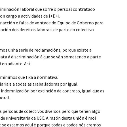
riminación laboral que sofre o persoal contratado
n cargo a actividades de I+D+i.
inacción e falta de vontade do Equipo de Goberno para
ración dos dereitos laborais de parte do colectivo
mos unha serie de reclamacións, porque existe a
iata á discriminación á que se vén sometendo a parte
 en adiante. Así:
 mínimos que fixa a normativa.
ariais a todas as traballadoras por igual.
 indemnización por extinción de contrato, igual que as
oral.
 persoas de colectivos diversos pero que teñen algo
e universitaria da USC. A razón desta unión é moi
o: se estamos aquí é porque todas e todos nós cremos