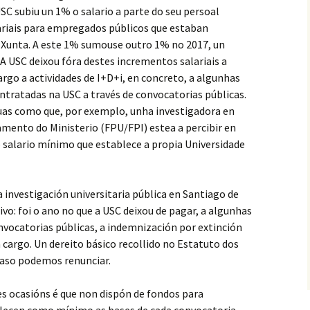
USC subiu un 1% o salario a parte do seu persoal
ariais para empregados públicos que estaban
Xunta. A este 1% sumouse outro 1% no 2017, un
A USC deixou fóra destes incrementos salariais a
rgo a actividades de I+D+i, en concreto, a algunhas
tratadas na USC a través de convocatorias públicas.
icuas como que, por exemplo, unha investigadora en
mento do Ministerio (FPU/FPI) estea a percibir en
 salario mínimo que establece a propia Universidade
a investigación universitaria pública en Santiago de
: foi o ano no que a USC deixou de pagar, a algunhas
nvocatorias públicas, a indemnización por extinción
a cargo. Un dereito básico recollido no Estatuto dos
caso podemos renunciar.
es ocasións é que non dispón de fondos para