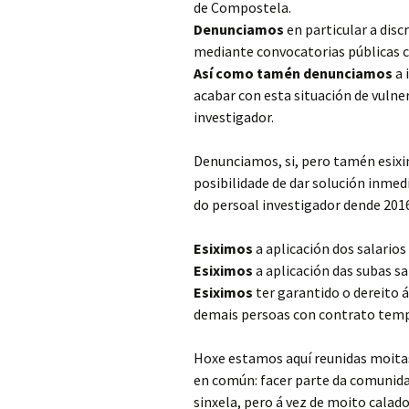
de Compostela.
Denunciamos
en particular a disc
mediante convocatorias públicas co
Así como tamén denunciamos
a 
acabar con esta situación de vulne
investigador.
Denunciamos, si, pero tamén esixi
posibilidade de dar solución inmed
do persoal investigador dende 2016
Esiximos
a aplicación dos salarios
Esiximos
a aplicación das subas sal
Esiximos
ter garantido o dereito á
demais persoas con contrato temp
Hoxe estamos aquí reunidas moitas
en común: facer parte da comunidad
sinxela, pero á vez de moito calad