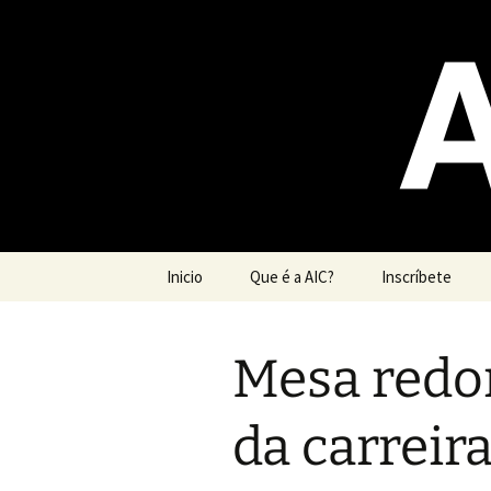
Saltar
ao
contido
Asemblea 
Composte
Inicio
Que é a AIC?
Inscríbete
Mesa redon
da carreir