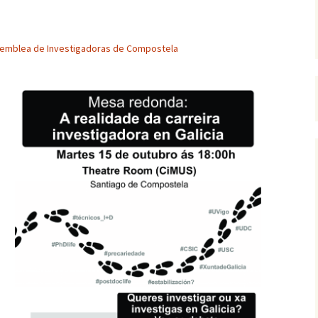
Guía para depósito e
defensa da tese na USC
emblea de Investigadoras de Compostela
Indemnización por
extinción de contrato
Retribucións mínimas
EPIPF
Vacacións, asuntos
particulares e horario
laboral