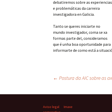
debatiremos sobre as experiencias
e problemáticas da carreira
investigadora en Galicia.
Tanto se queres iniciarte no
mundo investigador, coma se xa
formas parte del, consideramos
que é unha boa oportunidade para
informarte de como está a situació
Navegación
←
Postura da AIC sobre as a
de
Aviso legal
Imaxe