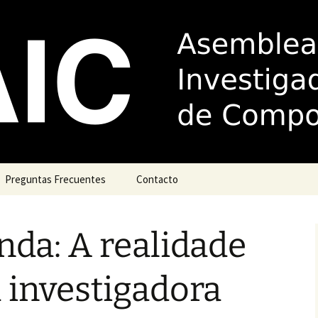
de Investigador
la
Preguntas Frecuentes
Contacto
Acudir á xustiza
da: A realidade
Complemento por
antigüidade (trienios)
a investigadora
Guía de boas prácticas
para dirixir e/ou titorizar
teses