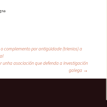
igna
 complemento por antigüidade (trienios) a
al
 unha asociación que defenda a investigación
galega
→