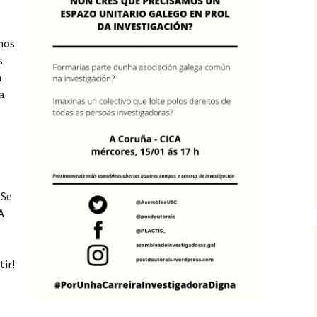
mos
s
a
a
. Se
A
tir!