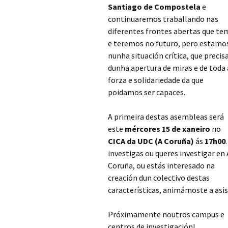
Santiago de Compostela
e
continuaremos traballando nas
diferentes frontes abertas que te
e teremos no futuro, pero estamo
nunha situación crítica, que precis
dunha apertura de miras e de toda 
forza e solidariedade da que
poidamos ser capaces.
A primeira destas asembleas será
este
mércores 15 de xaneiro
no
CICA da UDC (A Coruña)
ás
17h00
investigas ou queres investigar en 
Coruña, ou estás interesado na
creación dun colectivo destas
características, animámoste a asis
Próximamente noutros campus e
centros de investigación!