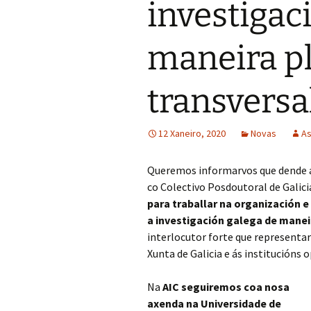
investigac
maneira pl
transversa
12 Xaneiro, 2020
Novas
As
Queremos informarvos que dende a
co Colectivo Posdoutoral de Galic
para traballar na organización 
a investigación galega de maneir
interlocutor forte que representar
Xunta de Galicia e ás institucións 
Na
AIC seguiremos coa nosa
axenda na Universidade de