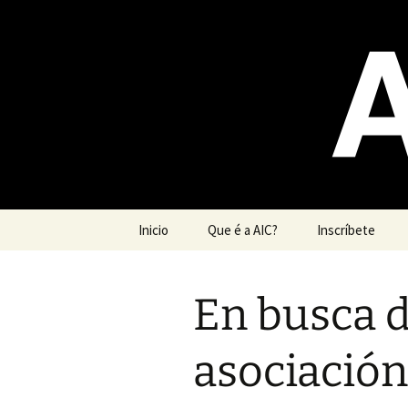
Saltar
ao
contido
Asemblea 
Composte
Inicio
Que é a AIC?
Inscríbete
En busca 
asociación