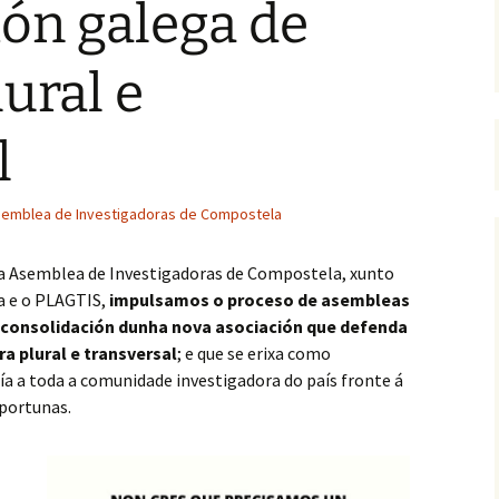
ión galega de
Guía para depósito e
defensa da tese na USC
ural e
Indemnización por
extinción de contrato
l
Retribucións mínimas
EPIPF
emblea de Investigadoras de Compostela
Vacacións, asuntos
particulares e horario
laboral
 Asemblea de Investigadoras de Compostela, xunto
ia e o PLAGTIS,
impulsamos o proceso de asembleas
e consolidación dunha nova asociación que defenda
a plural e transversal
; e que se erixa como
ía a toda a comunidade investigadora do país fronte á
oportunas.