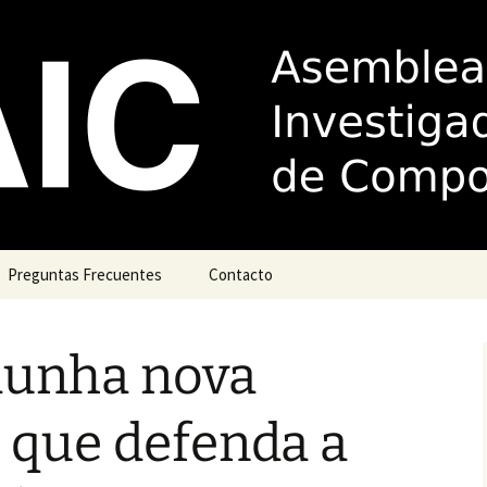
de Investigador
la
Preguntas Frecuentes
Contacto
Acudir á xustiza
dunha nova
Complemento por
antigüidade (trienios)
 que defenda a
Guía de boas prácticas
para dirixir e/ou titorizar
teses