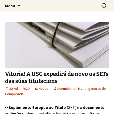
Saltar
Buscar:
Asemblea de Investigadoras
Menú
ao
de Compostela
contido
Vitoria! A USC expedirá de novo os SETs
das súas titulacións
30 Xullo, 2020
Novas
Asemblea de Investigadoras de
Compostela
O
Suplemento Europeo ao Título
(SET) é o
documento
trilingüe
(galego, castelán e inglés) que acompaña ao