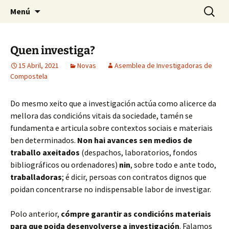
Saltar
Buscar:
Asemblea de Investigadoras
Menú
ao
de Compostela
contido
Quen investiga?
15 Abril, 2021
Novas
Asemblea de Investigadoras de
Compostela
Do mesmo xeito que a investigación actúa como alicerce da
mellora das condicións vitais da sociedade, tamén se
fundamenta e articula sobre contextos sociais e materiais
ben determinados.
Non hai avances sen medios de
traballo axeitados
(despachos, laboratorios, fondos
bibliográficos ou ordenadores)
nin
, sobre todo e ante todo,
traballadoras
; é dicir, persoas con contratos dignos que
poidan concentrarse no indispensable labor de investigar.
Polo anterior,
cómpre garantir as condicións materiais
para que poida desenvolverse a investigación
. Falamos