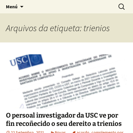
Saltar
Buscar:
Asemblea de Investigadoras
Menú
ao
de Compostela
contido
Arquivos da etiqueta: trienios
O persoal investigador da USC ve por
fin recoñecido o seu dereito a trienios
22 Setembro, 2021
Novas
acordo
,
complemento por