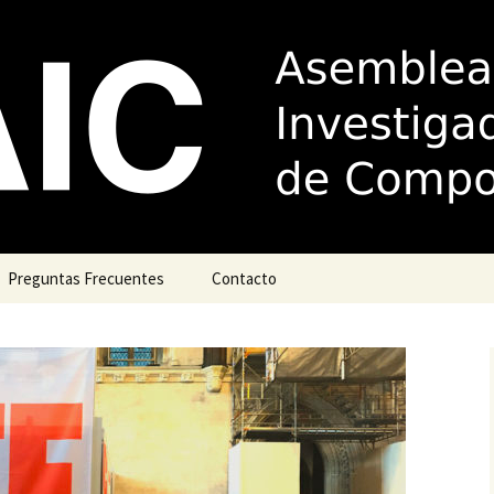
de Investigador
la
Preguntas Frecuentes
Contacto
Acudir á xustiza
Complemento por
antigüidade (trienios)
Guía de boas prácticas
para dirixir e/ou titorizar
teses