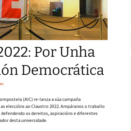
Guía para depósito e
defensa da tese na USC
Indemnización por
extinción de contrato
Retribucións mínimas
2022: Por Unha
EPIPF
Vacacións, asuntos
ción Democrática
particulares e horario
laboral
aic
Compostela (AIC) re-lanza a súa campaña
s eleccións ao Claustro 2022. Ampáranos o traballo
 defendendo os dereitos, aspiracións e diferentes
ador desta universidade.